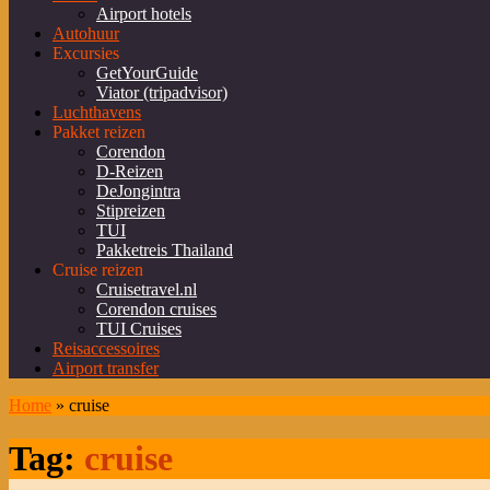
Airport hotels
Autohuur
Excursies
GetYourGuide
Viator (tripadvisor)
Luchthavens
Pakket reizen
Corendon
D-Reizen
DeJongintra
Stipreizen
TUI
Pakketreis Thailand
Cruise reizen
Cruisetravel.nl
Corendon cruises
TUI Cruises
Reisaccessoires
Airport transfer
Home
»
cruise
Tag:
cruise