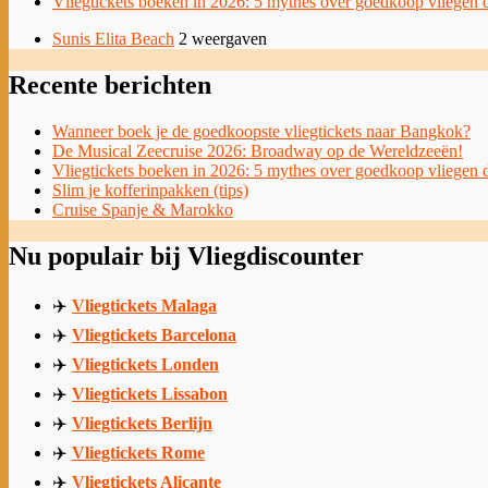
Vliegtickets boeken in 2026: 5 mythes over goedkoop vliegen d
Sunis Elita Beach
2 weergaven
Recente berichten
Wanneer boek je de goedkoopste vliegtickets naar Bangkok?
De Musical Zeecruise 2026: Broadway op de Wereldzeeën!
Vliegtickets boeken in 2026: 5 mythes over goedkoop vliegen d
Slim je kofferinpakken (tips)
Cruise Spanje & Marokko
Nu populair bij Vliegdiscounter
✈️
Vliegtickets Malaga
✈️
Vliegtickets Barcelona
✈️
Vliegtickets Londen
✈️
Vliegtickets Lissabon
✈️
Vliegtickets Berlijn
✈️
Vliegtickets Rome
✈️
Vliegtickets Alicante