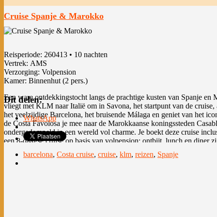
Cruise Spanje & Marokko
Reisperiode: 260413 • 10 nachten
Vertrek: AMS
Verzorging: Volpension
Kamer: Binnenhut (2 pers.)
Een ware ontdekkingstocht langs de prachtige kusten van Spanje en 
Dit delen:
vliegt met KLM naar Italië om in Savona, het startpunt van de cruise,
het veelzijdige Barcelona, het bruisende Málaga en geniet van het ico
WhatsApp
de Costa Favolosa je mee naar de Marokkaanse koningssteden Casabl
ondergedompeld in een wereld vol charme. Je boekt deze cruise inclus
een 8-daagse cruise op basis van volpension; ontbijt, lunch en diner z
E-mail
barcelona
,
Costa cruise
,
cruise
,
klm
,
reizen
,
Spanje
Daarnaast zijn ook de fooien/Hotel Service Charge t.w.v. € 110,- per
reis vertrekt alléén op 13 april 2026. Voor het exacte vaarschema verw
‘Cruiseprogramma’. Je vaart per 4* Costa Favolosa, waar schoonhei
sprookjes centraal staan. De enorme ruimtes zijn ingericht om je crui
verlopen. Zo biedt het uitgebreide scala aan faciliteiten je de kans om
winkelen, sporten of uitjes met het hele gezin te ondernemen.