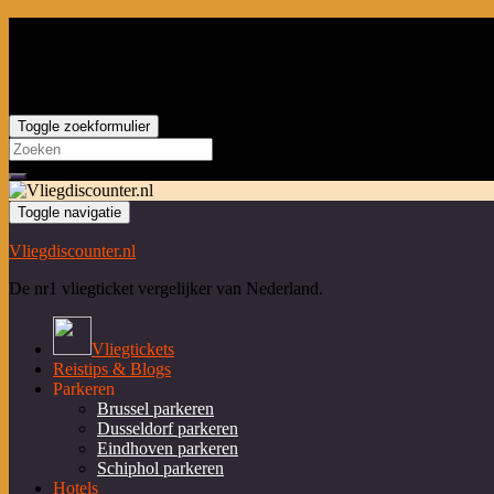
Toggle zoekformulier
Search
for:
Toggle navigatie
Vliegdiscounter.nl
De nr1 vliegticket vergelijker van Nederland.
Vliegtickets
Reistips & Blogs
Parkeren
Brussel parkeren
Dusseldorf parkeren
Eindhoven parkeren
Schiphol parkeren
Hotels