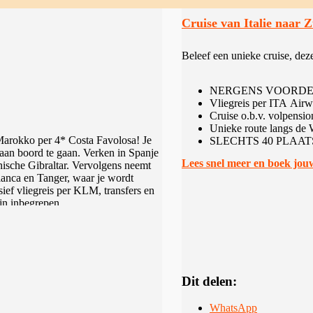
Cruise van Italie naar 
Beleef een unieke cruise, dez
NERGENS VOORDELIGER
Vliegreis per ITA Airw
Cruise o.b.v. volpensio
Unieke route langs de 
Marokko per 4* Costa Favolosa! Je
SLECHTS 40 PLAATSEN
 aan boord te gaan. Verken in Spanje
Lees snel meer en boek jouw
nische Gibraltar. Vervolgens neemt
anca en Tanger, waar je wordt
ief vliegreis per KLM, transfers en
ijn inbegrepen.
 persoon inbegrepen. Deze unieke
ijzen wij je naar het tabblad
d en de betoverende magie van
se zo aangenaam mogelijk te laten
 heerlijk te ontspannen, zonnen,
Dit delen:
WhatsApp